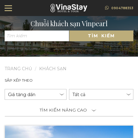
0904788353
Chuỗi khách sạn Vinpearl
TÌM KIẾM
TRANG CHỦ
KHÁCH SẠN
SẮP XẾP THEO
TÌM KIẾM NÂNG CAO