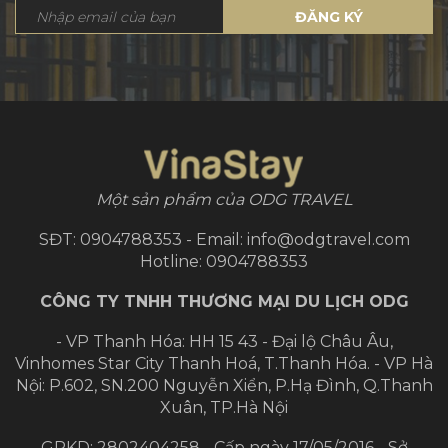
ĐĂNG KÝ
Một sản phẩm của ODG TRAVEL
SĐT: 0904788353 - Email: info@odgtravel.com
Hotline: 0904788353
CÔNG TY TNHH THƯƠNG MẠI DU LỊCH ODG
- VP Thanh Hóa: HH 15 43 - Đại lộ Châu Âu,
Vinhomes Star City Thanh Hoá, T.Thanh Hóa.
- VP Hà
Nội: P.602, SN.200 Nguyễn Xiển, P.Hạ Đình, Q.Thanh
Xuân, TP.Hà Nội
GPKD: 2802404258 - Cấp ngày 17/05/2016 - Sở