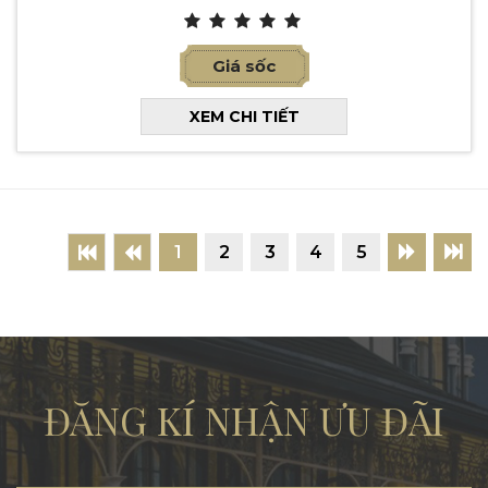
Giá sốc
XEM CHI TIẾT
1
2
3
4
5
ĐĂNG KÍ NHẬN ƯU ĐÃI