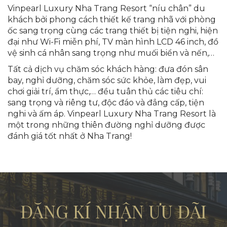
Vinpearl Luxury Nha Trang Resort “níu chân” du
khách bởi phong cách thiết kế trang nhã với phòng
ốc sang trọng cùng các trang thiết bị tiện nghi, hiện
đại như Wi-Fi miễn phí, TV màn hình LCD 46 inch, đồ
vệ sinh cá nhân sang trọng như muối biển và nến,…
Tất cả dịch vụ chăm sóc khách hàng: đưa đón sân
bay, nghỉ dưỡng, chăm sóc sức khỏe, làm đẹp, vui
chơi giải trí, ẩm thực,… đều tuân thủ các tiêu chí:
sang trọng và riêng tư, độc đáo và đẳng cấp, tiện
nghi và ấm áp. Vinpearl Luxury Nha Trang Resort là
một trong những thiên đường nghỉ dưỡng được
đánh giá tốt nhất ở Nha Trang!
ĐĂNG KÍ NHẬN ƯU ĐÃI