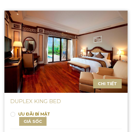
CHI TIẾT
DUPLEX KING BED
ƯU ĐÃI BÍ MẬT
GIÁ SỐC