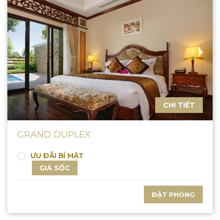
CHI TIẾT
GRAND DUPLEX
ƯU ĐÃI BÍ MẬT
GIÁ SỐC
ĐẶT PHÒNG