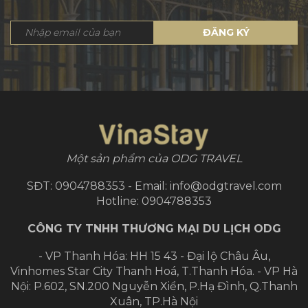
ĐĂNG KÝ
Một sản phẩm của ODG TRAVEL
SĐT: 0904788353 - Email: info@odgtravel.com
Hotline: 0904788353
CÔNG TY TNHH THƯƠNG MẠI DU LỊCH ODG
- VP Thanh Hóa: HH 15 43 - Đại lộ Châu Âu,
Vinhomes Star City Thanh Hoá, T.Thanh Hóa.
- VP Hà
Nội: P.602, SN.200 Nguyễn Xiển, P.Hạ Đình, Q.Thanh
Xuân, TP.Hà Nội