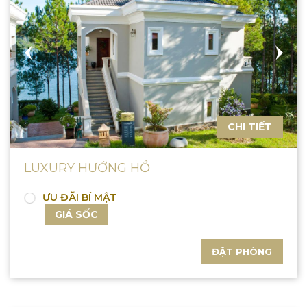
CHI TIẾT
LUXURY HƯỚNG HỒ
ƯU ĐÃI BÍ MẬT
GIÁ SỐC
ĐẶT PHÒNG