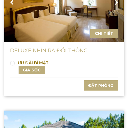
CHI TIẾT
DELUXE NHÌN RA ĐỒI THÔNG
ƯU ĐÃI BÍ MẬT
GIÁ SỐC
ĐẶT PHÒNG