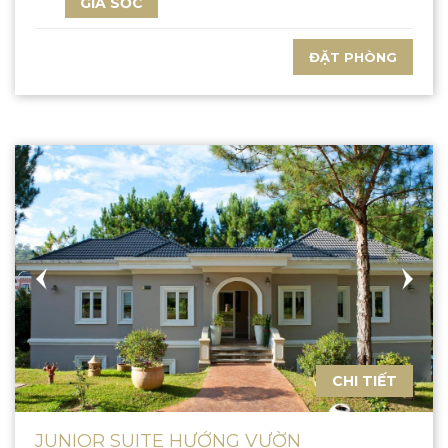
GIÁ SỐC
ĐẶT PHÒNG
CHI TIẾT
JUNIOR SUITE HƯỚNG VƯỜN