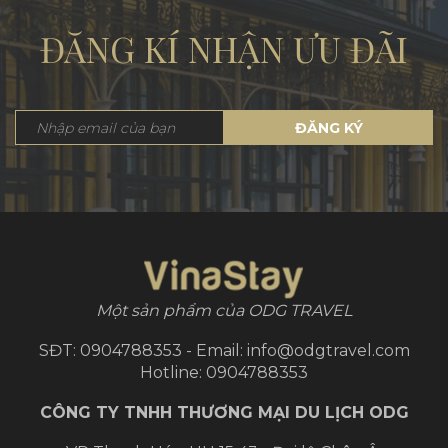
ĐĂNG KÍ NHẬN ƯU ĐÃI
ĐĂNG KÝ
Một sản phẩm của ODG TRAVEL
SĐT: 0904788353 - Email: info@odgtravel.com
Hotline: 0904788353
CÔNG TY TNHH THƯƠNG MẠI DU LỊCH ODG