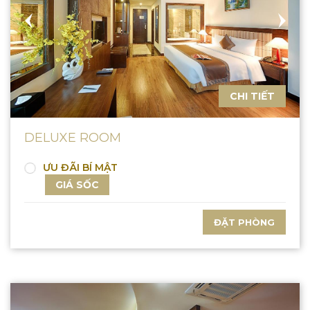
CHI TIẾT
DELUXE ROOM
ƯU ĐÃI BÍ MẬT
GIÁ SỐC
ĐẶT PHÒNG