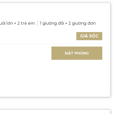
ười lớn + 2 trẻ em
1 giường đôi + 2 giường đơn
GIÁ SỐC
ĐẶT PHÒNG