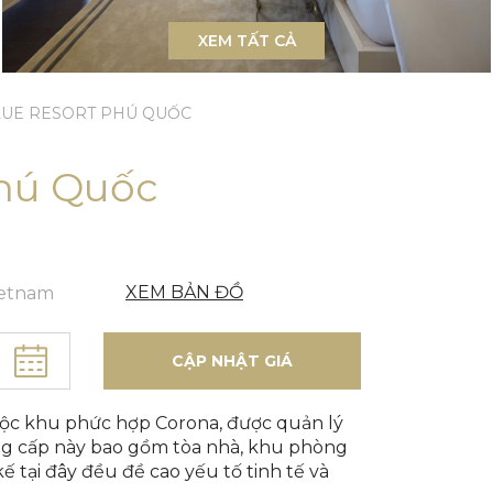
XEM TẤT CẢ
LUE RESORT PHÚ QUỐC
Phú Quốc
XEM BẢN ĐỒ
ietnam
CẬP NHẬT GIÁ
huộc khu phức hợp Corona, được quản lý
ng cấp này bao gồm tòa nhà, khu phòng
ế tại đây đều đề cao yếu tố tinh tế và