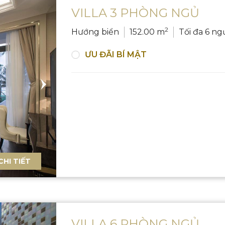
VILLA 3 PHÒNG NGỦ
2
Hướng biển
152.00 m
Tối đa 6 ng
ƯU ĐÃI BÍ MẬT
CHI TIẾT
VILLA 6 PHÒNG NGỦ