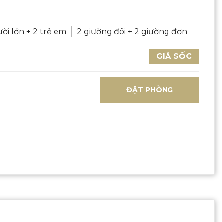
ười lớn + 2 trẻ em
2 giường đôi + 2 giường đơn
GIÁ SỐC
ĐẶT PHÒNG